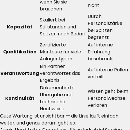
wenn Sie sie
nicht
brauchen
Durch
Skaliert bei
Personalstärke
Kapazität
Stillständen und
bei Spitzen
Spitzen nach Bedarf
begrenzt
Zertifizierte
Auf interne
Qualifikation
Monteure für viele
Erfahrung
Anlagentypen
beschränkt
Ein Partner
Auf interne Rollen
Verantwortung
verantwortet das
verteilt
Ergebnis
Dokumentierte
Wissen geht beim
Übergabe und
Kontinuität
Personalwechsel
technische
verloren
Nachweise
Gute Wartung ist unsichtbar — die Linie läuft einfach
weiter, und genau darum geht es.
Armin Horri, Leiter Operations, Klose Industrial Service