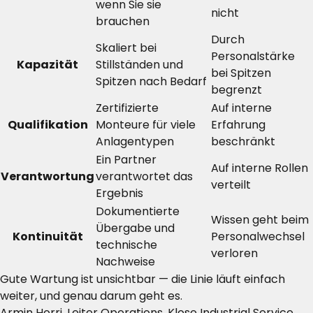
wenn Sie sie
nicht
brauchen
Durch
Skaliert bei
Personalstärke
Kapazität
Stillständen und
bei Spitzen
Spitzen nach Bedarf
begrenzt
Zertifizierte
Auf interne
Qualifikation
Monteure für viele
Erfahrung
Anlagentypen
beschränkt
Ein Partner
Auf interne Rollen
Verantwortung
verantwortet das
verteilt
Ergebnis
Dokumentierte
Wissen geht beim
Übergabe und
Kontinuität
Personalwechsel
technische
verloren
Nachweise
Gute Wartung ist unsichtbar — die Linie läuft einfach
weiter, und genau darum geht es.
Armin Horri, Leiter Operations, Klose Industrial Service