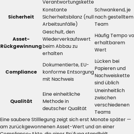
Verantwortungskette
Konstante
Schwankend, je
Sicherheit
Sicherheitsbilanz (null
nach gestelltem
Arbeitsunfälle)
Team
Geschult, den
Häufig Tempo vo
Asset-
Wiederverkaufswert
erhaltbarem
Rückgewinnung
beim Abbau zu
Wert
erhalten
Lücken bei
Dokumentierte, EU-
Papieren und
Compliance
konforme Entsorgung
Nachweiskette
mit Nachweis
sind üblich
Uneinheitlich
Eine einheitliche
zwischen
Qualität
Methode in
verschiedenen
deutscher Qualität
Teams
Eine saubere Stilllegung zeigt sich erst Monate später —
am zurückgewonnenen Asset-Wert und an einer
Compliance-Akte, die einer Prüfung standhält.