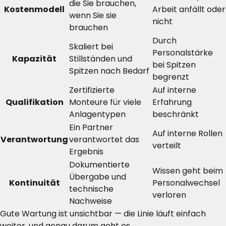
die Sie brauchen,
Kostenmodell
Arbeit anfällt oder
wenn Sie sie
nicht
brauchen
Durch
Skaliert bei
Personalstärke
Kapazität
Stillständen und
bei Spitzen
Spitzen nach Bedarf
begrenzt
Zertifizierte
Auf interne
Qualifikation
Monteure für viele
Erfahrung
Anlagentypen
beschränkt
Ein Partner
Auf interne Rollen
Verantwortung
verantwortet das
verteilt
Ergebnis
Dokumentierte
Wissen geht beim
Übergabe und
Kontinuität
Personalwechsel
technische
verloren
Nachweise
Gute Wartung ist unsichtbar — die Linie läuft einfach
weiter, und genau darum geht es.