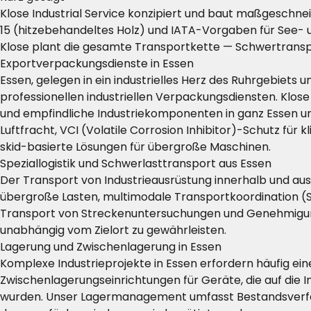
Klose Industrial Service konzipiert und baut maßgeschnei
15 (hitzebehandeltes Holz) und IATA-Vorgaben für See- 
Klose plant die gesamte Transportkette — Schwertranspo
Exportverpackungsdienste in Essen
Essen, gelegen in ein industrielles Herz des Ruhrgebiets
professionellen industriellen Verpackungsdiensten. Klo
und empfindliche Industriekomponenten in ganz Essen u
Luftfracht, VCI (Volatile Corrosion Inhibitor)-Schutz 
skid-basierte Lösungen für übergroße Maschinen.
Speziallogistik und Schwerlasttransport aus Essen
Der Transport von Industrieausrüstung innerhalb und aus
übergroße Lasten, multimodale Transportkoordination (St
Transport von Streckenuntersuchungen und Genehmigungs
unabhängig vom Zielort zu gewährleisten.
Lagerung und Zwischenlagerung in Essen
Komplexe Industrieprojekte in Essen erfordern häufig ei
Zwischenlagerungseinrichtungen für Geräte, die auf die
wurden. Unser Lagermanagement umfasst Bestandsverfolg