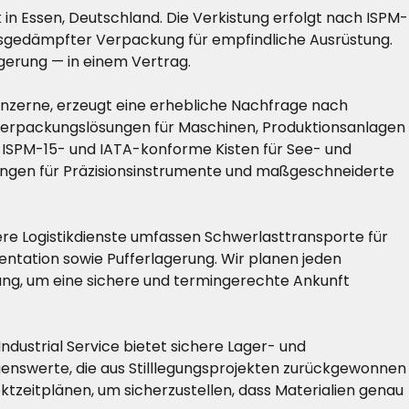
 in Essen, Deutschland. Die Verkistung erfolgt nach ISPM-
gsgedämpfter Verpackung für empfindliche Ausrüstung.
gerung — in einem Vertrag.
konzerne, erzeugt eine erhebliche Nachfrage nach
e Verpackungslösungen für Maschinen, Produktionsanlagen
 ISPM-15- und IATA-konforme Kisten für See- und
ckungen für Präzisionsinstrumente und maßgeschneiderte
sere Logistikdienste umfassen Schwerlasttransporte für
entation sowie Pufferlagerung. Wir planen jeden
ng, um eine sichere und termingerechte Ankunft
dustrial Service bietet sichere Lager- und
genswerte, die aus Stilllegungsprojekten zurückgewonnen
eitplänen, um sicherzustellen, dass Materialien genau