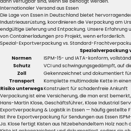
dann verfügbar sind, wenn sie benötigt werden.
Internationaler Versand aus Essen
Die Lage von Essen in Deutschland bietet hervorragend
Industrieausrüstung, koordinieren die Verpackung am Urs
endgültige Lieferung und Entpackung. Unsere Erfahrung 
von Containerladungen pro Projekt, wenn erforderlich.
Spezial-Exportverpackung vs. Standard-Frachtverpacku
Spezialverpackung 
Normen
ISPM-15- und IATA-konform, vollstän
Schutz
VCI und schwingungsgedämpft, auf d
Zoll
Gekennzeichnet und dokumentiert für 
Transport
Komplette multimodale Kette in eine
Risiko unterwegs
Konstruiert für schadenfreie Ankunft
Verpackung ist eine Versicherung, die man erst bemerkt, 
Hans-Martin Klose, Geschäftsführer, Klose Industrial Serv
Exportverpackung & Logistik in Essen — häufig gestellte 
Ist Ihre Exportverpackung für Sendungen aus Essen ISP
Ja. Klose fertigt Kisten aus hitzebehandeltem Holz nach
Kiste ist gekennzeichnet und dokumentiert, sodass sie o