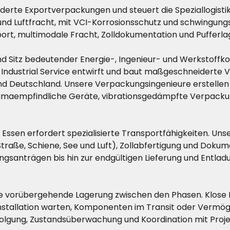
derte Exportverpackungen und steuert die Speziallogistik
und Luftfracht, mit VCI-Korrosionsschutz und schwingun
rt, multimodale Fracht, Zolldokumentation und Pufferla
 und Sitz bedeutender Energie-, Ingenieur- und Werkstoff
se Industrial Service entwirft und baut maßgeschneidert
nd Deutschland. Unsere Verpackungsingenieure erstellen
für klimaempfindliche Geräte, vibrationsgedämpfte Verpa
 Essen erfordert spezialisierte Transportfähigkeiten. Un
raße, Schiene, See und Luft), Zollabfertigung und Dokum
anträgen bis hin zur endgültigen Lieferung und Entladu
ne vorübergehende Lagerung zwischen den Phasen. Klose In
 Installation warten, Komponenten im Transit oder Vermö
ung, Zustandsüberwachung und Koordination mit Projektz