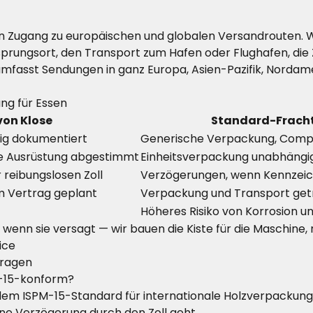
en Zugang zu europäischen und globalen Versandrouten. 
prungsort, den Transport zum Hafen oder Flughafen, die Z
umfasst Sendungen in ganz Europa, Asien-Pazifik, Nordam
ng für Essen
von Klose
Standard-Frach
dig dokumentiert
Generische Verpackung, Compl
ie Ausrüstung abgestimmt
Einheitsverpackung unabhängig
reibungslosen Zoll
Verzögerungen, wenn Kennzeic
m Vertrag geplant
Verpackung und Transport get
Höheres Risiko von Korrosion 
wenn sie versagt — wir bauen die Kiste für die Maschine, 
ice
Fragen
M-15-konform?
 dem ISPM-15-Standard für internationale Holzverpackung
hne Verzögerung durch den Zoll geht.