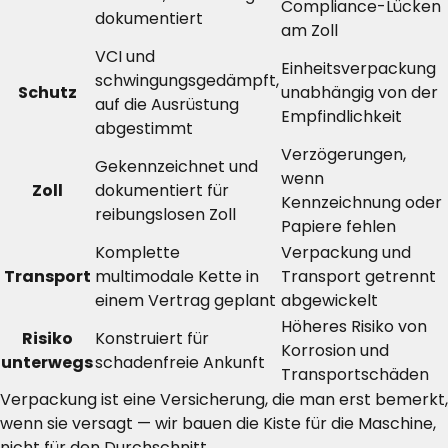
Compliance-Lücken
dokumentiert
am Zoll
VCI und
Einheitsverpackung
schwingungsgedämpft,
Schutz
unabhängig von der
auf die Ausrüstung
Empfindlichkeit
abgestimmt
Verzögerungen,
Gekennzeichnet und
wenn
Zoll
dokumentiert für
Kennzeichnung oder
reibungslosen Zoll
Papiere fehlen
Komplette
Verpackung und
Transport
multimodale Kette in
Transport getrennt
einem Vertrag geplant
abgewickelt
Höheres Risiko von
Risiko
Konstruiert für
Korrosion und
unterwegs
schadenfreie Ankunft
Transportschäden
Verpackung ist eine Versicherung, die man erst bemerkt,
wenn sie versagt — wir bauen die Kiste für die Maschine,
nicht für den Durchschnitt.