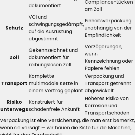
Compliance-Lücken
dokumentiert
am Zoll
VCI und
Einheitsverpackung
schwingungsgedämpft,
Schutz
unabhängig von der
auf die Ausrüstung
Empfindlichkeit
abgestimmt
Verzögerungen,
Gekennzeichnet und
wenn
Zoll
dokumentiert für
Kennzeichnung oder
reibungslosen Zoll
Papiere fehlen
Komplette
Verpackung und
Transport
multimodale Kette in
Transport getrennt
einem Vertrag geplant
abgewickelt
Höheres Risiko von
Risiko
Konstruiert für
Korrosion und
unterwegs
schadenfreie Ankunft
Transportschäden
Verpackung ist eine Versicherung, die man erst bemerkt,
wenn sie versagt — wir bauen die Kiste für die Maschine,
nicht für den Durchschnitt.