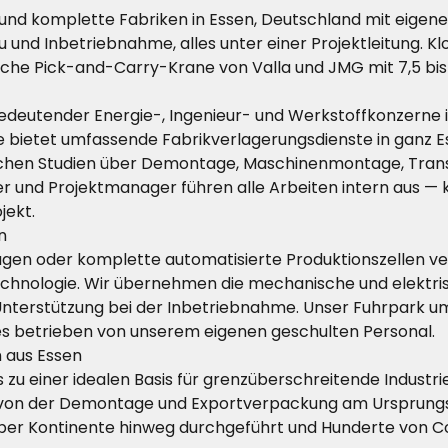
n und komplette Fabriken in Essen, Deutschland mit eig
 und Inbetriebnahme, alles unter einer Projektleitung. Klo
rische Pick-and-Carry-Krane von Valla und JMG mit 7,5 bi
bedeutender Energie-, Ingenieur- und Werkstoffkonzerne is
ce bietet umfassende Fabrikverlagerungsdienste in ganz E
hen Studien über Demontage, Maschinenmontage, Transpo
er und Projektmanager führen alle Arbeiten intern aus 
jekt.
n
agen oder komplette automatisierte Produktionszellen v
httechnologie. Wir übernehmen die mechanische und ele
e Unterstützung bei der Inbetriebnahme. Unser Fuhrpark 
s betrieben von unserem eigenen geschulten Personal.
 aus Essen
zu einer idealen Basis für grenzüberschreitende Industri
 — von der Demontage und Exportverpackung am Ursprungso
 über Kontinente hinweg durchgeführt und Hunderte von 