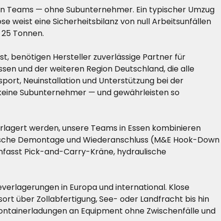
enen Teams — ohne Subunternehmer. Ein typischer Umzug
se weist eine Sicherheitsbilanz von null Arbeitsunfällen
s 25 Tonnen.
t, benötigen Hersteller zuverlässige Partner für
ssen und der weiteren Region Deutschland, die alle
rt, Neuinstallation und Unterstützung bei der
— keine Subunternehmer — und gewährleisten so
erlagert werden, unsere Teams in Essen kombinieren
ktrische Demontage und Wiederanschluss (M&E Hook-Down
umfasst Pick-and-Carry-Kräne, hydraulische
everlagerungen in Europa und international. Klose
rt über Zollabfertigung, See- oder Landfracht bis hin
Containerladungen an Equipment ohne Zwischenfälle und