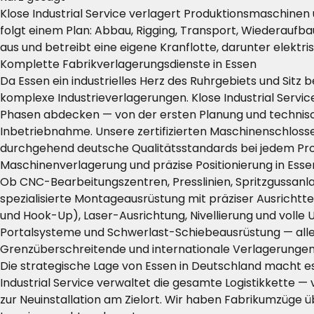
Klose Industrial Service verlagert Produktionsmaschine
folgt einem Plan: Abbau, Rigging, Transport, Wiederaufbau
aus und betreibt eine eigene Kranflotte, darunter elekt
Komplette Fabrikverlagerungsdienste in Essen
Da Essen ein industrielles Herz des Ruhrgebiets und Sitz 
komplexe Industrieverlagerungen. Klose Industrial Servi
Phasen abdecken — von der ersten Planung und technisc
Inbetriebnahme. Unsere zertifizierten Maschinenschloss
durchgehend deutsche Qualitätsstandards bei jedem Pro
Maschinenverlagerung und präzise Positionierung in Esse
Ob CNC-Bearbeitungszentren, Presslinien, Spritzgussanl
spezialisierte Montageausrüstung mit präziser Ausric
und Hook-Up), Laser-Ausrichtung, Nivellierung und voll
Portalsysteme und Schwerlast-Schiebeausrüstung — alle
Grenzüberschreitende und internationale Verlagerungen
Die strategische Lage von Essen in Deutschland macht es 
Industrial Service verwaltet die gesamte Logistikkette
zur Neuinstallation am Zielort. Wir haben Fabrikumzüge