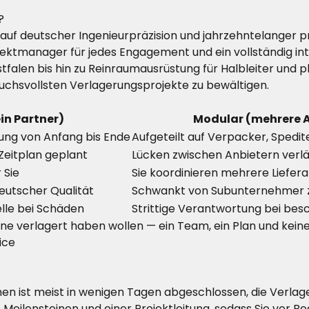
?
 auf deutscher Ingenieurpräzision und jahrzehntelanger p
ojektmanager für jedes Engagement und ein vollständig in
tfalen bis hin zu Reinraumausrüstung für Halbleiter und
uchsvollsten Verlagerungsprojekte zu bewältigen.
ein Partner)
Modular (mehrere A
tung von Anfang bis Ende
Aufgeteilt auf Verpacker, Spedit
 Zeitplan geplant
Lücken zwischen Anbietern verlä
 Sie
Sie koordinieren mehrere Liefera
eutscher Qualität
Schwankt von Subunternehmer 
lle bei Schäden
Strittige Verantwortung bei bes
igene verlagert haben wollen — ein Team, ein Plan und kei
ice
 ist meist in wenigen Tagen abgeschlossen, die Verlager
 Meilensteinen und einer Projektleitung, sodass Sie vor B