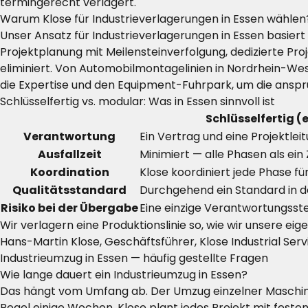
termingerecht verlagert.
Warum Klose für Industrieverlagerungen in Essen wählen
Unser Ansatz für Industrieverlagerungen in Essen basiert
Projektplanung mit Meilensteinverfolgung, dedizierte Pr
eliminiert. Von Automobilmontagelinien in Nordrhein-Wes
die Expertise und den Equipment-Fuhrpark, um die anspr
Schlüsselfertig vs. modular: Was in Essen sinnvoll ist
Schlüsselfertig (
Verantwortung
Ein Vertrag und eine Projektlei
Ausfallzeit
Minimiert — alle Phasen als ein
Koordination
Klose koordiniert jede Phase für
Qualitätsstandard
Durchgehend ein Standard in d
Risiko bei der Übergabe
Eine einzige Verantwortungsste
Wir verlagern eine Produktionslinie so, wie wir unsere e
Hans-Martin Klose, Geschäftsführer, Klose Industrial Serv
Industrieumzug in Essen — häufig gestellte Fragen
Wie lange dauert ein Industrieumzug in Essen?
Das hängt vom Umfang ab. Der Umzug einzelner Maschinen
Regel einige Wochen. Klose plant jedes Projekt mit festen