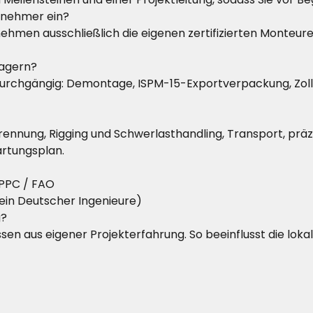
rnehmer ein?
nehmen ausschließlich die eigenen zertifizierten Monteu
lagern?
durchgängig: Demontage, ISPM-15-Exportverpackung, Zol
rennung, Rigging und Schwerlasthandling, Transport, prä
rtungsplan.
PPC / FAO
ein Deutscher Ingenieure)
g?
Essen aus eigener Projekterfahrung. So beeinflusst die lok