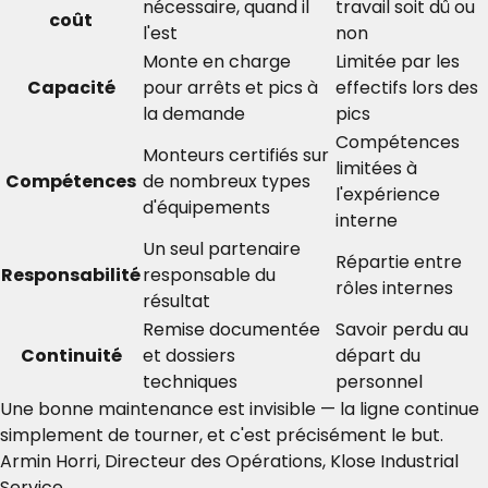
nécessaire, quand il
travail soit dû ou
coût
l'est
non
Monte en charge
Limitée par les
Capacité
pour arrêts et pics à
effectifs lors des
la demande
pics
Compétences
Monteurs certifiés sur
limitées à
Compétences
de nombreux types
l'expérience
d'équipements
interne
Un seul partenaire
Répartie entre
Responsabilité
responsable du
rôles internes
résultat
Remise documentée
Savoir perdu au
Continuité
et dossiers
départ du
techniques
personnel
Une bonne maintenance est invisible — la ligne continue
simplement de tourner, et c'est précisément le but.
Armin Horri, Directeur des Opérations, Klose Industrial
Service